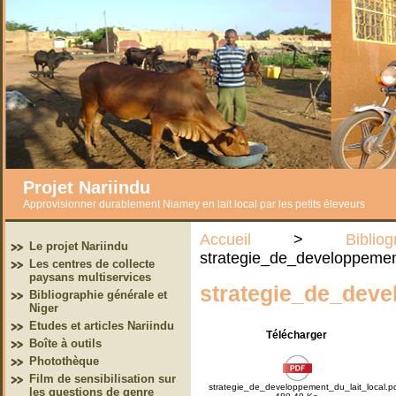
Projet Nariindu
Approvisionner durablement Niamey en lait local par les petits éleveurs
Accueil
>
Bibl
Le projet Nariindu
strategie_de_developpement
Les centres de collecte
paysans multiservices
strategie_de_deve
Bibliographie générale et
Niger
Etudes et articles Nariindu
Télécharger
Boîte à outils
Photothèque
Film de sensibilisation sur
strategie_de_developpement_du_lait_local.p
les questions de genre