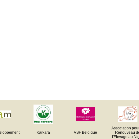
Association pour
eloppement
Karkara
VSF Belgique
Renouveau d
l'Elevage au Ni