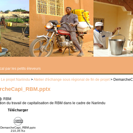
al par les petits éleveurs
>
Le projet Nariindu
>
Atelier d'échange sous régional de fin de projet
> DemarcheC
rcheCapi_RBM.pptx
):
RBM
ion du travail de capitalisation de RBM dans le cadre de Nariindu
Télécharger
DemarcheCapi_RBM.pptx
210,35 Ko