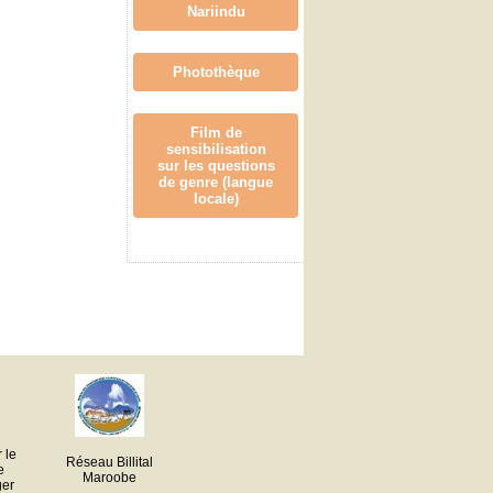
Nariindu
Photothèque
Film de
sensibilisation
sur les questions
de genre (langue
locale)
 le
Réseau Billital
e
Maroobe
ger