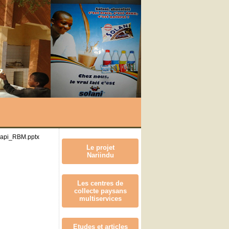
api_RBM.pptx
Le projet
Nariindu
Les centres de
collecte paysans
multiservices
Etudes et articles