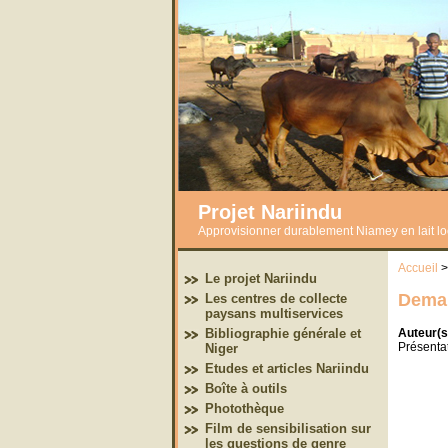
Projet Nariindu
Approvisionner durablement Niamey en lait loc
Accueil
Le projet Nariindu
Dema
Les centres de collecte
paysans multiservices
Auteur(s
Bibliographie générale et
Présentat
Niger
Etudes et articles Nariindu
Boîte à outils
Photothèque
Film de sensibilisation sur
les questions de genre